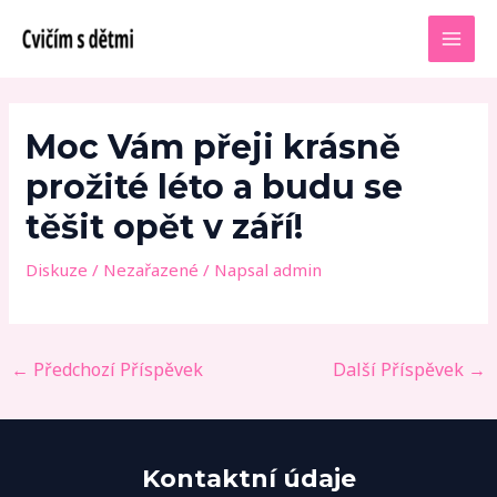
Přeskočit
Post
MAI
na
navigation
MEN
obsah
Moc Vám přeji krásně
prožité léto a budu se
těšit opět v září!
Diskuze
/
Nezařazené
/ Napsal
admin
←
Předchozí Příspěvek
Další Příspěvek
→
Kontaktní údaje